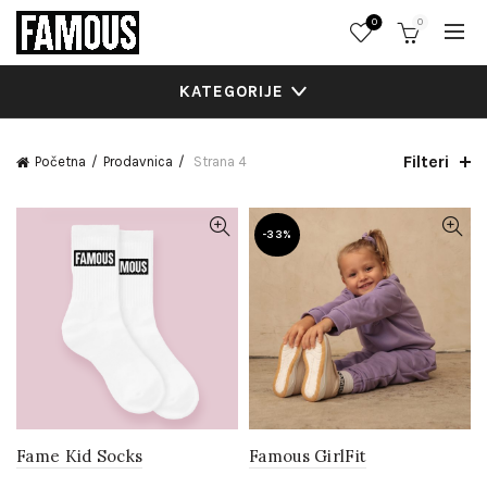
0
0
KATEGORIJE
Filteri
Početna
Prodavnica
Strana 4
-33%
Fame Kid Socks
Famous GirlFit