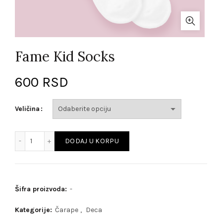
Fame Kid Socks
600
RSD
Veličina
Fame Kid Socks količina
DODAJ U KORPU
Šifra proizvoda:
-
Kategorije:
Čarape
,
Deca