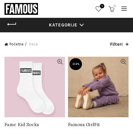
0
0
KATEGORIJE
Filteri
Početna
Deca
-33%
Fame Kid Socks
Famous GirlFit