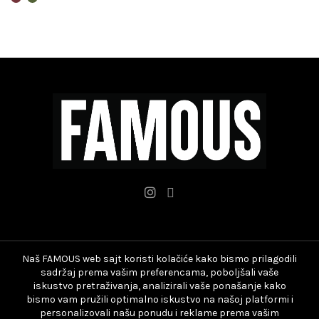
bila:
4.000 RSD.
ima
5.990 RSD.
više
varijanti.
Opcije
mogu
biti
izabrane
na
stranici
proizvoda.
Naš FAMOUS web sajt koristi kolačiće kako bismo prilagodili
sadržaj prema vašim preferencama, poboljšali vaše
iskustvo pretraživanja, analizirali vaše ponašanje kako
bismo vam pružili optimalno iskustvo na našoj platformi i
personalizovali našu ponudu i reklame prema vašim