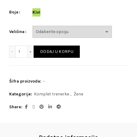
Kivi
Boja
Veličina
Famous Lime Set količina
DODAJ U KORPU
Šifra proizvoda:
-
Kategorije:
Komplet trenerke
,
Žene
Share