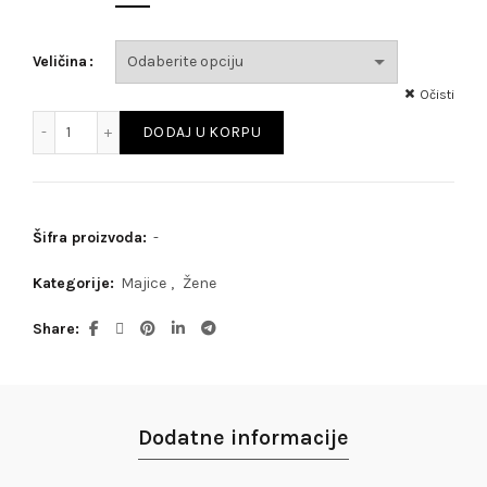
Veličina
Očisti
Famous Paparazzi količina
DODAJ U KORPU
Šifra proizvoda:
-
Kategorije:
Majice
,
Žene
Share
Dodatne informacije