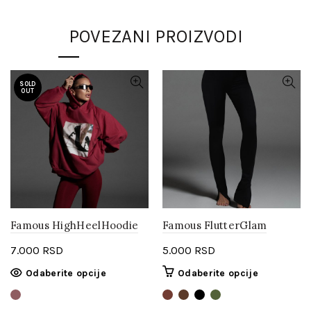
bila:
4.000 RSD.
5.990 RSD.
POVEZANI PROIZVODI
SOLD
OUT
Famous HighHeelHoodie
Famous FlutterGlam
7.000
RSD
5.000
RSD
Ovaj
Ovaj
Odaberite opcije
Odaberite opcije
proizvod
proizvod
ima
ima