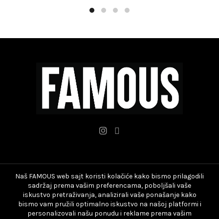
više
više
varijanti.
varijanti.
Opcije
Opcije
mogu
mogu
biti
biti
izabrane
izabrane
na
na
stranici
stranici
proizvoda.
proizvoda.
Naš FAMOUS web sajt koristi kolačiće kako bismo prilagodili
sadržaj prema vašim preferencama, poboljšali vaše
iskustvo pretraživanja, analizirali vaše ponašanje kako
bismo vam pružili optimalno iskustvo na našoj platformi i
personalizovali našu ponudu i reklame prema vašim