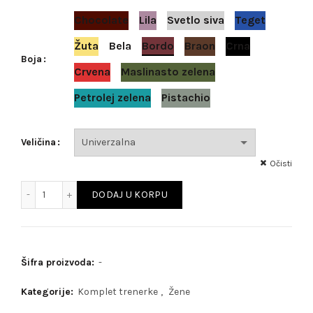
Chocolate
Lila
Svetlo siva
Teget
Žuta
Bela
Bordo
Braon
Crna
Boja
Crvena
Maslinasto zelena
Petrolej zelena
Pistachio
Veličina
Očisti
Famous FemmeFit količina
DODAJ U KORPU
Šifra proizvoda:
-
Kategorije:
Komplet trenerke
,
Žene