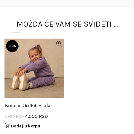
MOŽDA ĆE VAM SE SVIDETI …
-33%
Famous GirlFit – Lila
Originalna
Trenutna
4.000
RSD
5.990
RSD
cena
cena
Dodaj u korpu
je
je: