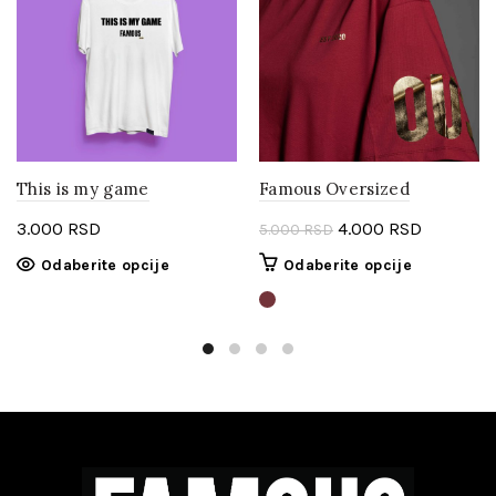
This is my game
Famous Oversized
Originalna
Trenutna
3.000
RSD
4.000
RSD
5.000
RSD
cena
cena
Ovaj
Ovaj
Odaberite opcije
Odaberite opcije
je
je:
proizvod
proizvod
bila:
4.000 RS
ima
ima
više
5.000 RSD.
više
varijanti.
varijanti.
Opcije
Opcije
mogu
mogu
biti
biti
izabrane
izabrane
na
na