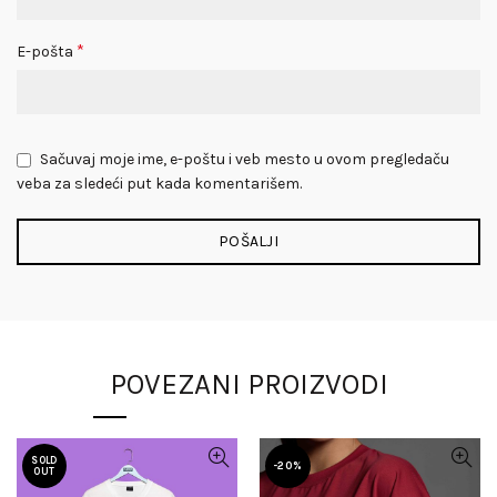
*
E-pošta
Sačuvaj moje ime, e-poštu i veb mesto u ovom pregledaču
veba za sledeći put kada komentarišem.
POVEZANI PROIZVODI
SOLD
-20%
OUT