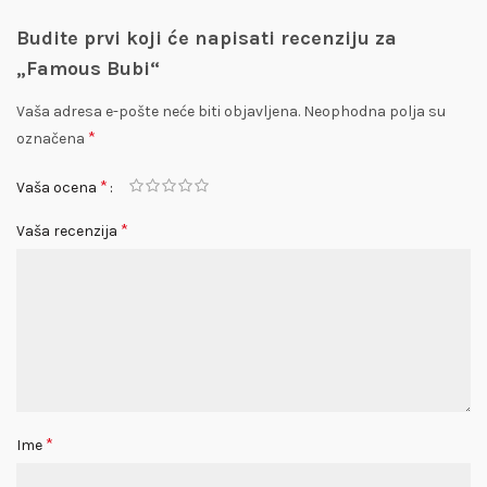
Budite prvi koji će napisati recenziju za
„Famous Bubi“
Vaša adresa e-pošte neće biti objavljena.
Neophodna polja su
*
označena
*
Vaša ocena
*
Vaša recenzija
*
Ime