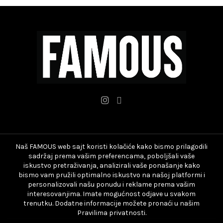
mogu
mogu
biti
biti
izabrane
izabrane
na
na
stranici
stranici
proizvoda.
proizvoda.
Naš FAMOUS web sajt koristi kolačiće kako bismo prilagodili
sadržaj prema vašim preferencama, poboljšali vaše
iskustvo pretraživanja, analizirali vaše ponašanje kako
bismo vam pružili optimalno iskustvo na našoj platformi i
personalizovali našu ponudu i reklame prema vašim
interesovanjima. Imate mogućnost odjave u svakom
trenutku. Dodatne informacije možete pronaći u našim
Pravilima privatnosti.