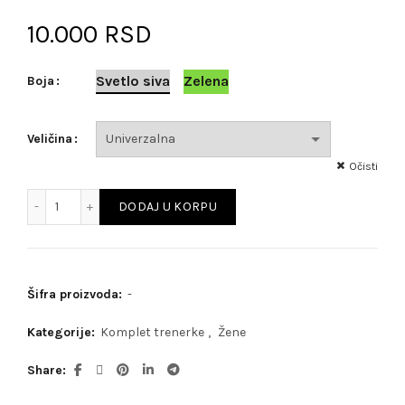
10.000
RSD
Svetlo siva
Zelena
Boja
Veličina
Očisti
Famous Club količina
DODAJ U KORPU
Šifra proizvoda:
-
Kategorije:
Komplet trenerke
,
Žene
Share